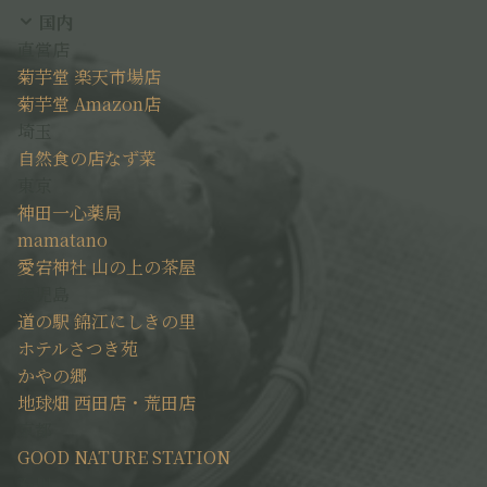
国内
直営店
菊芋堂 楽天市場店
菊芋堂 Amazon店
埼玉
自然食の店なず菜
東京
神田一心薬局
mamatano
愛宕神社 山の上の茶屋
鹿児島
道の駅 錦江にしきの里
ホテルさつき苑
かやの郷
地球畑 西田店・荒田店
京都
GOOD NATURE STATION
石川