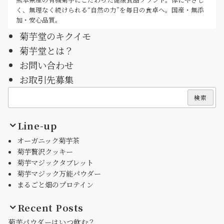
く、無理なく続けられる“自然の力”を毎日の食卓へ。国産・無添
加・安心品質。
菊芋堂のキクイモ
菊芋堂とは？
お問い合わせ
お取引先募集
検索
検索
Line-up
オーガニック菊芋茶
菊芋贅沢クッキー
菊芋マジックタブレット
菊芋マジック万能パウダー
まるごと畑のプロテイン
Recent Posts
菊芋パウダーはいつ飲む？