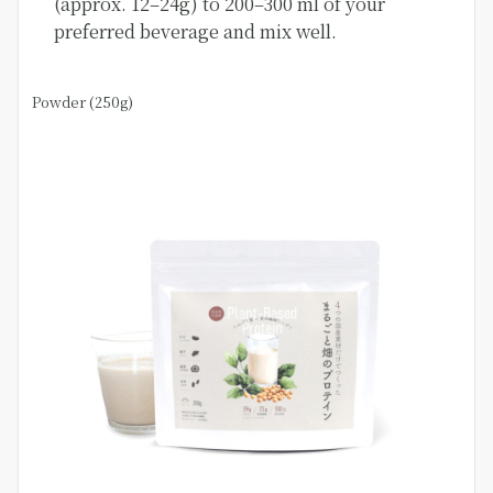
(approx. 12–24g) to 200–300 ml of your
preferred beverage and mix well.
Powder (250g)