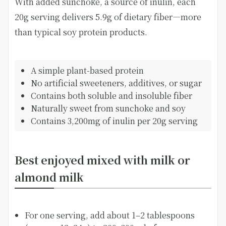
With added sunchoke, a source of inulin, each
20g serving delivers 5.9g of dietary fiber—more
than typical soy protein products.
A simple plant-based protein
No artificial sweeteners, additives, or sugar
Contains both soluble and insoluble fiber
Naturally sweet from sunchoke and soy
Contains 3,200mg of inulin per 20g serving
Best enjoyed mixed with milk or
almond milk
For one serving, add about 1–2 tablespoons