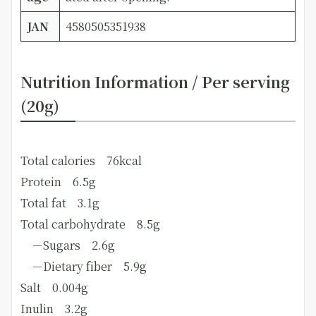
JAN
4580505351938
Nutrition Information / Per serving
(20g)
Total calories 76kcal
Protein 6.5g
Total fat 3.1g
Total carbohydrate 8.5g
－Sugars 2.6g
－Dietary fiber 5.9g
Salt 0.004g
Inulin 3.2g