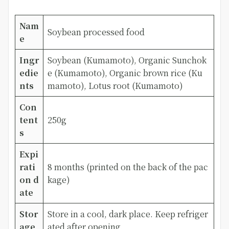
Nam
Soybean processed food
e
Ingr
Soybean (Kumamoto), Organic Sunchok
edie
e (Kumamoto), Organic brown rice (Ku
nts
mamoto), Lotus root (Kumamoto)
Con
tent
250g
s
Expi
rati
8 months (printed on the back of the pac
on d
kage)
ate
Stor
Store in a cool, dark place. Keep refriger
age
ated after opening.